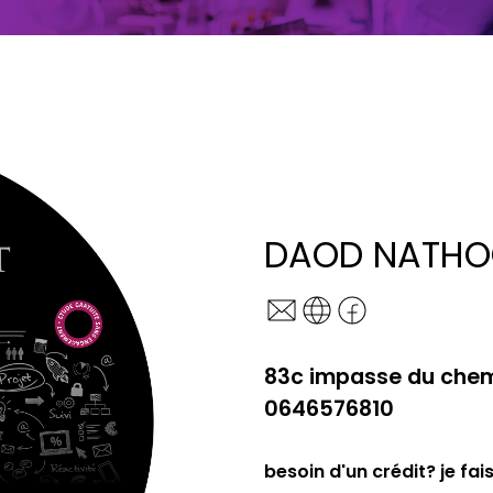
DAOD NATHO
83c impasse du chem
0646576810
besoin d'un crédit? je fa